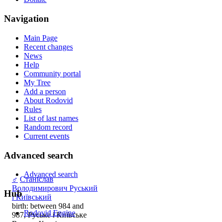
Navigation
Main Page
Recent changes
News
Help
Community portal
My Tree
Add a person
About Rodovid
Rules
List of last names
Random record
Current events
Advanced search
Advanced search
♂
Станіслав
Володимирович Руський
Hub
і Київський
birth: between 984 and
Rodovid Engine
987, Руське і Київське