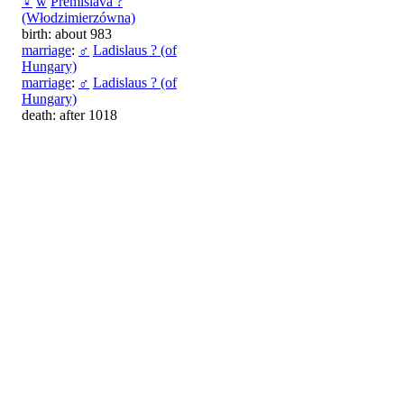
♀
w
Premislava ?
(Włodzimierzówna)
birth: about 983
marriage
:
♂
Ladislaus ? (of
Hungary)
marriage
:
♂
Ladislaus ? (of
Hungary)
death: after 1018