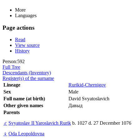
More
Languages
Page actions
Read
View source
History
Person:592
Full Tree
Descendants (Inventory)
Register(s) of the surname
Lineage
Rurikid-Chernigov
Sex
Male
Full name (at birth)
David Svyatoslavich
Other given names
Давыд
Parents
♂
Svyatoslav II Yaroslavich Rurik
b. 1027 d. 27 December 1076
♀
Oda Leopoldovna