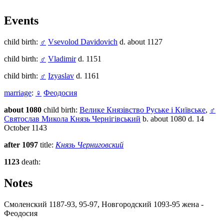
Events
child birth:
♂
Vsevolod Davidovich
d. about 1127
child birth:
♂
Vladimir
d. 1151
child birth:
♂
Izyaslav
d. 1161
marriage
:
♀
Феодосия
about 1080
child birth:
Велике Князівство Руське і Київське
,
♂
Святослав Микола Князь Чернігівський
b. about 1080 d. 14
October 1143
after 1097
title:
Князь Черниговский
1123
death:
Notes
Смоленский 1187-93, 95-97, Новгородский 1093-95 жена -
Феодосия