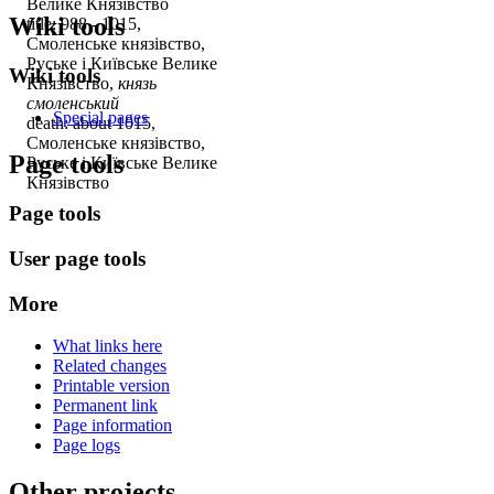
Велике Князівство
Wiki tools
title: 988 - 1015,
Смоленське князівство,
Руське і Київське Велике
Wiki tools
Князівство,
князь
смоленський
Special pages
death: about 1015,
Смоленське князівство,
Page tools
Руське і Київське Велике
Князівство
Page tools
User page tools
More
What links here
Related changes
Printable version
Permanent link
Page information
Page logs
Other projects