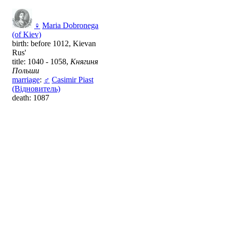
♀
Maria Dobronega
(of Kiev)
birth: before 1012, Kievan
Rus'
title: 1040 - 1058,
Княгиня
Польши
marriage
:
♂
Casimir Piast
(Відновитель)
death: 1087