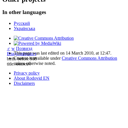
In other languages
Русский
Українська
♂
w
Позвизд
This page was last edited on 14 March 2010, at 12:47.
Владимирович
Content is available under
Creative Commons Attribution
birth: before 988
unless otherwise noted.
title:
княжич
Privacy policy
About Rodovid EN
Disclaimers