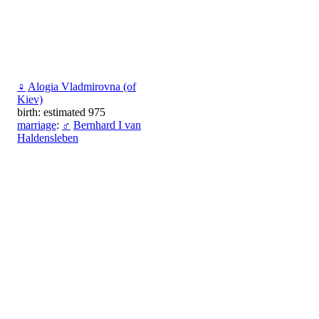
♀
Alogia Vladmirovna (of
Kiev)
birth: estimated 975
marriage
:
♂
Bernhard I van
Haldensleben