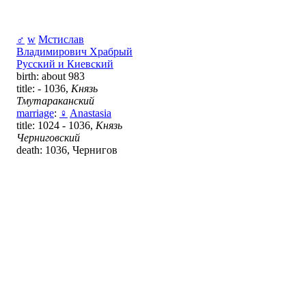
♂
w
Мстислав
Владимирович Храбрый
Русский и Киевский
birth: about 983
title: - 1036,
Князь
Тмутараканский
marriage
:
♀
Anastasia
title: 1024 - 1036,
Князь
Черниговский
death: 1036, Чернигов