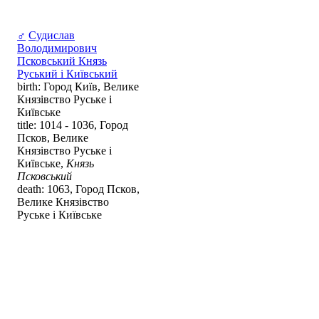
♂
Судислав
Володимирович
Псковський Князь
Руський і Київський
birth: Город Київ, Велике
Князівство Руське і
Київське
title: 1014 - 1036, Город
Псков, Велике
Князівство Руське і
Київське,
Князь
Псковський
death: 1063, Город Псков,
Велике Князівство
Руське і Київське