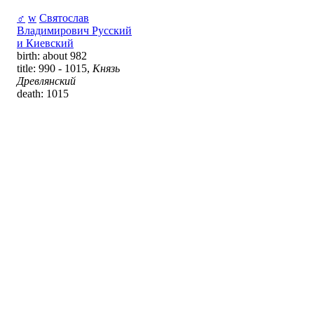
♂
w
Святослав
Владимирович Русский
и Киевский
birth: about 982
title: 990 - 1015,
Князь
Древлянский
death: 1015