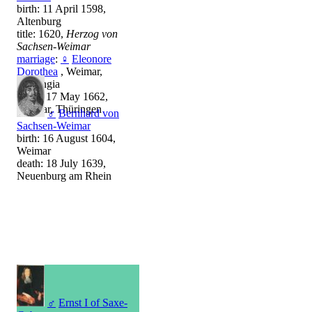
birth: 11 April 1598,
Altenburg
title: 1620,
Herzog von
Sachsen-Weimar
marriage
:
♀
Eleonore
Dorothea
, Weimar,
Thuringia
death: 17 May 1662,
Weimar, Thüringen
♂
Bernhard von
Sachsen-Weimar
birth: 16 August 1604,
Weimar
death: 18 July 1639,
Neuenburg am Rhein
♂
Ernst I of Saxe-