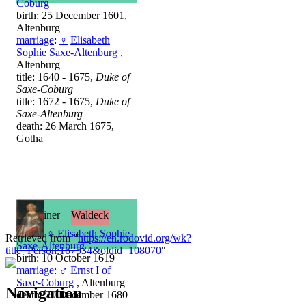
Coburg
birth: 25 December 1601,
Altenburg
marriage
:
♀
Elisabeth
Sophie Saxe-Altenburg
,
Altenburg
title: 1640 - 1675,
Duke of
Saxe-Coburg
title: 1672 - 1675,
Duke of
Saxe-Altenburg
death: 26 March 1675,
Gotha
Ernestiner
Waldeck
♀
Elisabeth Sophie
Retrieved from "
https://en.rodovid.org/wk?
Saxe-Altenburg
title=Person:167534&oldid=108070
"
birth: 10 October 1619
marriage
:
♂
Ernst I of
Saxe-Coburg
, Altenburg
Navigation
death: 20 December 1680