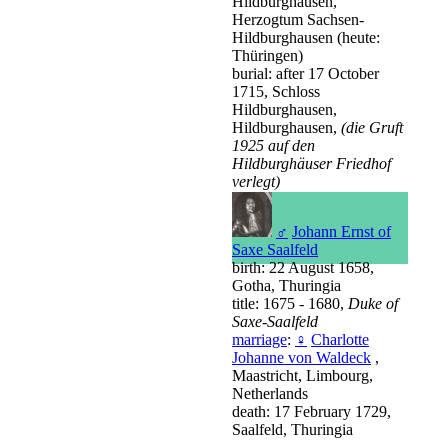
Hildburghausen,
Herzogtum Sachsen-
Hildburghausen (heute:
Thüringen)
burial: after 17 October
1715, Schloss
Hildburghausen,
Hildburghausen,
(die Gruft
1925 auf den
Hildburghäuser Friedhof
verlegt)
♂
Johann Ernst of
Saxe Saalfeld
birth: 22 August 1658,
Gotha, Thuringia
title: 1675 - 1680,
Duke of
Saxe-Saalfeld
marriage
:
♀
Charlotte
Johanne von Waldeck
,
Maastricht, Limbourg,
Netherlands
death: 17 February 1729,
Saalfeld, Thuringia