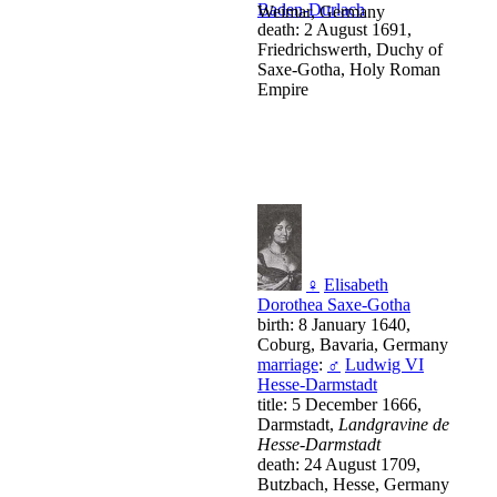
Baden-Durlach
Weimar, Germany
death: 2 August 1691,
Friedrichswerth, Duchy of
Saxe-Gotha, Holy Roman
Empire
♀
Elisabeth
Dorothea Saxe-Gotha
birth: 8 January 1640,
Coburg, Bavaria, Germany
marriage
:
♂
Ludwig VI
Hesse-Darmstadt
title: 5 December 1666,
Darmstadt,
Landgravine de
Hesse-Darmstadt
death: 24 August 1709,
Butzbach, Hesse, Germany