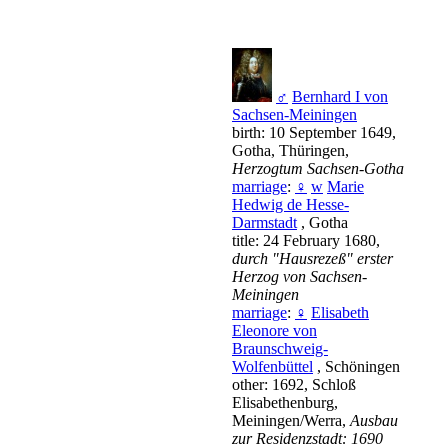
♂
Bernhard I von
Sachsen-Meiningen
birth: 10 September 1649,
Gotha, Thüringen,
Herzogtum Sachsen-Gotha
marriage
:
♀
w
Marie
Hedwig de Hesse-
Darmstadt
, Gotha
title: 24 February 1680,
durch "Hausrezeß" erster
Herzog von Sachsen-
Meiningen
marriage
:
♀
Elisabeth
Eleonore von
Braunschweig-
Wolfenbüttel
, Schöningen
other: 1692, Schloß
Elisabethenburg,
Meiningen/Werra,
Ausbau
zur Residenzstadt: 1690