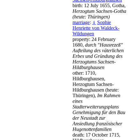
birth: 12 July 1655, Gotha,
Herzogtum Sachsen-Gotha
(heute: Thüringen)
marriage
:
♀
Sophie
Henriette von Waldeck-
Wildungen
property: 24 February
1680,
durch "Hausrezeß"
Aufteilung des väterlichen
Erbes und Gründung des
Herzogtums Sachsen-
Hildburghausen
other: 1710,
Hildburghausen,
Herzogtum Sachsen-
Hildburghausen (heute:
Thüringen),
Im Rahmen
eines
Stadterweiterungsplans
Genehmigung für den Bau
der Neustadt zur
Ansiedlung französischer
Hugenottenfamilien
death: 17 October 1715,