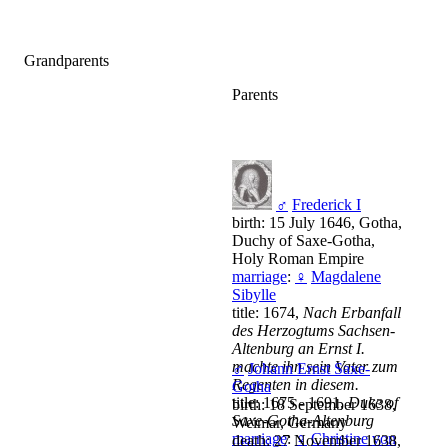
Grandparents
Parents
♂
Frederick I
birth: 15 July 1646, Gotha,
Duchy of Saxe-Gotha,
Holy Roman Empire
marriage
:
♀
Magdalene
Sibylle
title: 1674,
Nach Erbanfall
des Herzogtums Sachsen-
Altenburg an Ernst I.
machte ihn sein Vater zum
♂
Johann Ernst Saxe-
Regenten in diesem.
Gotha
title: 1675 - 1691,
Duke of
birth: 18 September 1638,
Saxe-Gotha-Altenburg
Weimar, Germany
marriage
:
♀
Christine von
death: 27 November 1638,