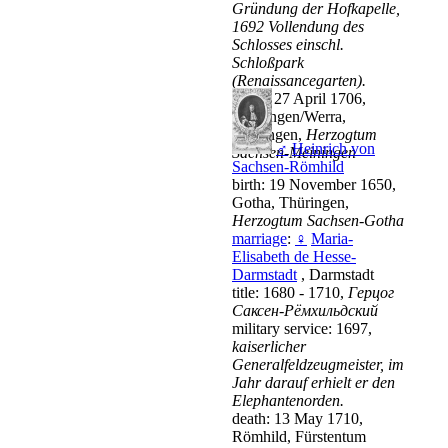
Gründung der Hofkapelle,
1692 Vollendung des
Schlosses einschl.
Schloßpark
(Renaissancegarten).
death: 27 April 1706,
Meiningen/Werra,
Thüringen,
Herzogtum
♂
Heinrich von
Sachsen-Meiningen
Sachsen-Römhild
birth: 19 November 1650,
Gotha, Thüringen,
Herzogtum Sachsen-Gotha
marriage
:
♀
Maria-
Elisabeth de Hesse-
Darmstadt
, Darmstadt
title: 1680 - 1710,
Герцог
Саксен-Рёмхильдский
military service: 1697,
kaiserlicher
Generalfeldzeugmeister, im
Jahr darauf erhielt er den
Elephantenorden.
death: 13 May 1710,
Römhild, Fürstentum