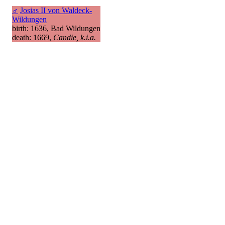
♂
Josias II von Waldeck-
Wildungen
birth: 1636, Bad Wildungen
death: 1669,
Candie, k.i.a.