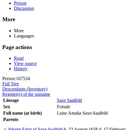
Person
Discussion
More
More
Languages
Page actions
Read
View source
History
Person:167534
Full Tree
Descendants (Inventory)
Register(s) of the surname
Lineage
Saxe Saalfeld
Sex
Female
Full name (at birth)
Luise Amalia Saxe-Saalfeld
Parents
♂
Johann Ernst of Saxe Saalfeld
b. 22 August 1658 d. 17 February