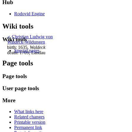
Hub
Rodovid Engine
Wiki tools
♂
Christian Ludwig von
Wiki tools
Waldeck-Wildungen
birth: 1635,
Waldeck
Special pages
death: 1709, Landau
Page tools
Page tools
User page tools
More
What links here
Related changes
Printable version
Permanent link