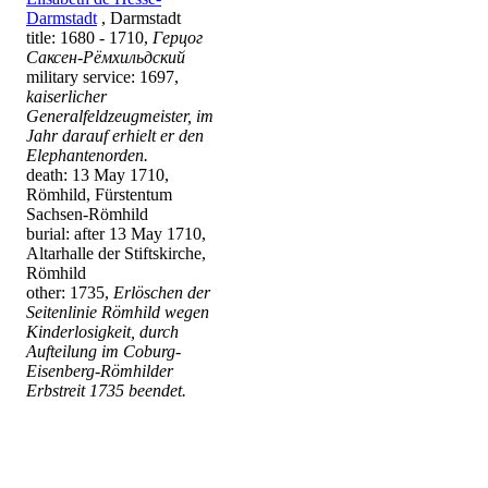
Darmstadt
, Darmstadt
title: 1680 - 1710,
Герцог
Саксен-Рёмхильдский
military service: 1697,
kaiserlicher
Generalfeldzeugmeister, im
Jahr darauf erhielt er den
Elephantenorden.
death: 13 May 1710,
Römhild, Fürstentum
Sachsen-Römhild
burial: after 13 May 1710,
Altarhalle der Stiftskirche,
Römhild
other: 1735,
Erlöschen der
Seitenlinie Römhild wegen
Kinderlosigkeit, durch
Aufteilung im Coburg-
Eisenberg-Römhilder
Erbstreit 1735 beendet.