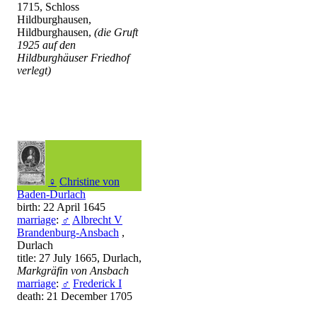
1715, Schloss
Hildburghausen,
Hildburghausen,
(die Gruft
1925 auf den
Hildburghäuser Friedhof
verlegt)
♀
Christine von
Baden-Durlach
birth: 22 April 1645
marriage
:
♂
Albrecht V
Brandenburg-Ansbach
,
Durlach
title: 27 July 1665, Durlach,
Markgräfin von Ansbach
marriage
:
♂
Frederick I
death: 21 December 1705