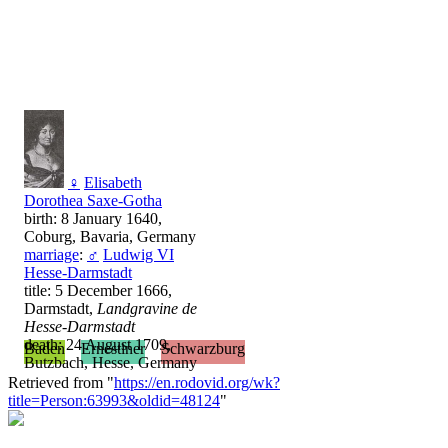
♀
Elisabeth
Dorothea Saxe-Gotha
birth: 8 January 1640,
Coburg, Bavaria, Germany
marriage
:
♂
Ludwig VI
Hesse-Darmstadt
title: 5 December 1666,
Darmstadt,
Landgravine de
Hesse-Darmstadt
death: 24 August 1709,
Baden
Ernestiner
Schwarzburg
Butzbach, Hesse, Germany
Retrieved from "
https://en.rodovid.org/wk?
title=Person:63993&oldid=48124
"