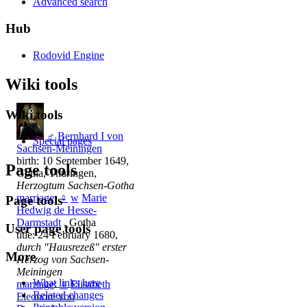
Advanced search
Hub
Rodovid Engine
Wiki tools
Wiki tools
♂
Bernhard I von
Special pages
Sachsen-Meiningen
birth: 10 September 1649,
Page tools
Gotha, Thüringen,
Herzogtum Sachsen-Gotha
marriage
:
♀
w
Marie
Page tools
Hedwig de Hesse-
Darmstadt
, Gotha
User page tools
title: 24 February 1680,
durch "Hausrezeß" erster
More
Herzog von Sachsen-
Meiningen
What links here
marriage
:
♀
Elisabeth
Related changes
Eleonore von