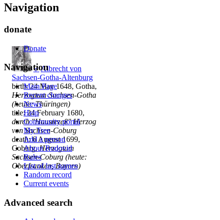
Navigation
donate
Donate
Navigation
♂
Albrecht von
Sachsen-Gotha-Altenburg
Main Page
birth: 24 May 1648, Gotha,
Recent changes
Herzogtum Sachsen-Gotha
News
(heute: Thüringen)
Help
title: 24 February 1680,
Community portal
durch "Hausrezeß" Herzog
My Tree
von Sachsen-Coburg
Add a person
death: 6 August 1699,
About Rodovid
Coburg,
Herzogtum
Rules
Sachsen-Coburg (heute:
List of last names
Oberfranken, Bayern)
Random record
Current events
Advanced search