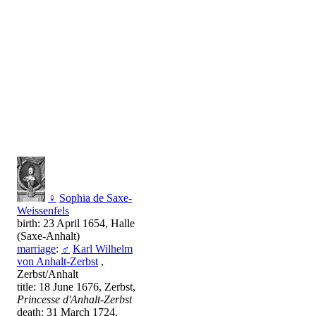
♀
Sophia de Saxe-
Weissenfels
birth: 23 April 1654, Halle
(Saxe-Anhalt)
marriage
:
♂
Karl Wilhelm
von Anhalt-Zerbst
,
Zerbst/Anhalt
title: 18 June 1676, Zerbst,
Princesse d'Anhalt-Zerbst
death: 31 March 1724,