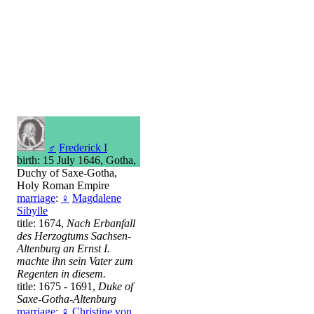
♂
Frederick I
birth: 15 July 1646, Gotha,
Duchy of Saxe-Gotha,
Holy Roman Empire
marriage
:
♀
Magdalene
Sibylle
title: 1674,
Nach Erbanfall
des Herzogtums Sachsen-
Altenburg an Ernst I.
machte ihn sein Vater zum
Regenten in diesem.
title: 1675 - 1691,
Duke of
Saxe-Gotha-Altenburg
marriage
:
♀
Christine von