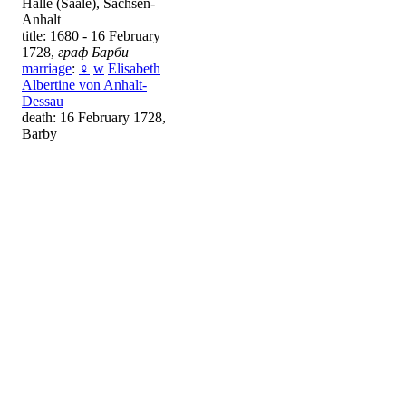
Halle (Saale), Sachsen-
Anhalt
title: 1680 - 16 February
1728,
граф Барби
marriage
:
♀
w
Elisabeth
Albertine von Anhalt-
Dessau
death: 16 February 1728,
Barby