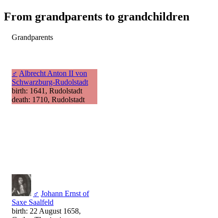
From grandparents to grandchildren
Grandparents
♂
Albrecht Anton II von
Schwarzburg-Rudolstadt
birth: 1641, Rudolstadt
death: 1710, Rudolstadt
♂
Johann Ernst of
Saxe Saalfeld
birth: 22 August 1658,