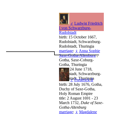
♂
Ludwig Friedrich
I von Schwarzburg-
Rudolstadt
birth: 15 October 1667,
Rudolstadt, Schwarzburg-
Rudolstadt, Thuringia
marriage
:
♀
Anna Sophie
Saxe-Gotha-Altenburg
,
Gotha, Saxe-Coburg-
Gotha, Thuringia
death: 24 June 1718,
Rudolstadt, Schwarzburg-
Rudolstadt, Thuringia
♂
Frederick II
birth: 28 July 1676, Gotha,
Duchy of Saxe-Gotha,
Holy Roman Empire
title: 2 August 1691 - 23
March 1732,
Duke of Saxe-
Gotha-Altenburg
marriage
:
♀
Magdalene