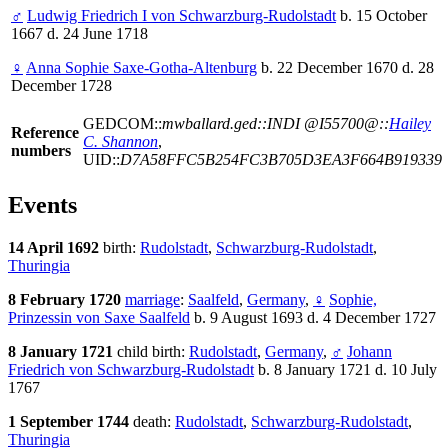
♂
Ludwig Friedrich I von Schwarzburg-Rudolstadt
b. 15 October
1667 d. 24 June 1718
♀
Anna Sophie Saxe-Gotha-Altenburg
b. 22 December 1670 d. 28
December 1728
GEDCOM::
mwballard.ged::INDI @I55700@::
Hailey
Reference
C. Shannon
,
numbers
UID::
D7A58FFC5B254FC3B705D3EA3F664B919339
Events
14 April 1692
birth:
Rudolstadt
,
Schwarzburg-Rudolstadt
,
Thuringia
8 February 1720
marriage
:
Saalfeld
,
Germany
,
♀
Sophie,
Prinzessin von Saxe Saalfeld
b. 9 August 1693 d. 4 December 1727
8 January 1721
child birth:
Rudolstadt
,
Germany
,
♂
Johann
Friedrich von Schwarzburg-Rudolstadt
b. 8 January 1721 d. 10 July
1767
1 September 1744
death:
Rudolstadt
,
Schwarzburg-Rudolstadt
,
Thuringia