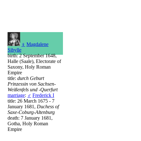
♀
Magdalene
Sibylle
birth: 2 September 1648,
Halle (Saale), Electorate of
Saxony, Holy Roman
Empire
title:
durch Geburt
Prinzessin von Sachsen-
Weißenfels und -Querfurt
marriage
:
♂
Frederick I
title: 26 March 1675 - 7
January 1681,
Duchess of
Saxe-Coburg-Altenburg
death: 7 January 1681,
Gotha, Holy Roman
Empire