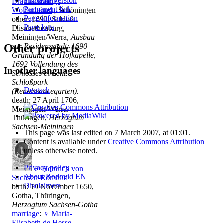
Printable version
Braunschweig-
Permanent link
Wolfenbüttel
, Schöningen
Page information
other: 1692, Schloß
Page logs
Elisabethenburg,
Meiningen/Werra,
Ausbau
zur Residenzstadt: 1690
Other projects
Gründung der Hofkapelle,
1692 Vollendung des
In other languages
Schlosses einschl.
Schloßpark
Deutsch
(Renaissancegarten).
death: 27 April 1706,
Meiningen/Werra,
Thüringen,
Herzogtum
Sachsen-Meiningen
This page was last edited on 7 March 2007, at 01:01.
Content is available under
Creative Commons Attribution
unless otherwise noted.
Privacy policy
♂
Heinrich von
About Rodovid EN
Sachsen-Römhild
Disclaimers
birth: 19 November 1650,
Gotha, Thüringen,
Herzogtum Sachsen-Gotha
marriage
:
♀
Maria-
Elisabeth de Hesse-