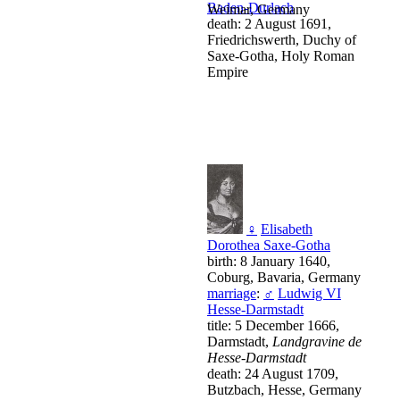
Baden-Durlach
Weimar, Germany
death: 2 August 1691,
Friedrichswerth, Duchy of
Saxe-Gotha, Holy Roman
Empire
♀
Elisabeth
Dorothea Saxe-Gotha
birth: 8 January 1640,
Coburg, Bavaria, Germany
marriage
:
♂
Ludwig VI
Hesse-Darmstadt
title: 5 December 1666,
Darmstadt,
Landgravine de
Hesse-Darmstadt
death: 24 August 1709,
Butzbach, Hesse, Germany