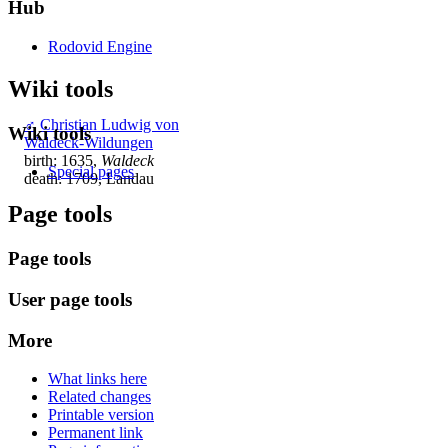
Hub
Rodovid Engine
Wiki tools
♂
Christian Ludwig von
Wiki tools
Waldeck-Wildungen
birth: 1635,
Waldeck
Special pages
death: 1709, Landau
Page tools
Page tools
User page tools
More
What links here
Related changes
Printable version
Permanent link