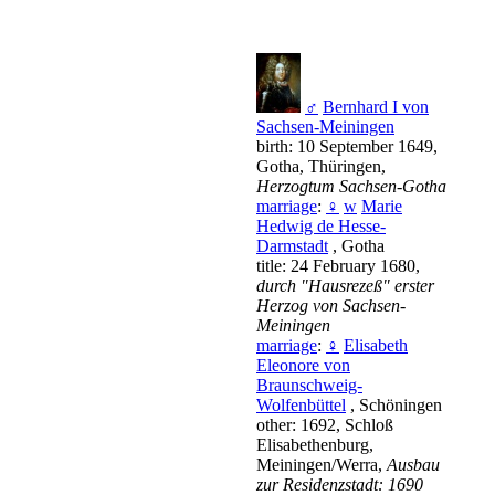
♂
Bernhard I von
Sachsen-Meiningen
birth: 10 September 1649,
Gotha, Thüringen,
Herzogtum Sachsen-Gotha
marriage
:
♀
w
Marie
Hedwig de Hesse-
Darmstadt
, Gotha
title: 24 February 1680,
durch "Hausrezeß" erster
Herzog von Sachsen-
Meiningen
marriage
:
♀
Elisabeth
Eleonore von
Braunschweig-
Wolfenbüttel
, Schöningen
other: 1692, Schloß
Elisabethenburg,
Meiningen/Werra,
Ausbau
zur Residenzstadt: 1690