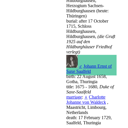
Hildburghausen,
Herzogtum Sachsen-
Hildburghausen (heute:
Thüringen)
burial: after 17 October
1715, Schloss
Hildburghausen,
Hildburghausen,
(die Gruft
1925 auf den
Hildburghäuser Friedhof
verlegt)
♂
Johann Ernst of
Saxe Saalfeld
birth: 22 August 1658,
Gotha, Thuringia
title: 1675 - 1680,
Duke of
Saxe-Saalfeld
marriage
:
♀
Charlotte
Johanne von Waldeck
,
Maastricht, Limbourg,
Netherlands
death: 17 February 1729,
Saalfeld, Thuringia