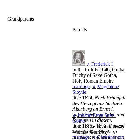
Grandparents
Parents
♂
Frederick I
birth: 15 July 1646, Gotha,
Duchy of Saxe-Gotha,
Holy Roman Empire
marriage
:
♀
Magdalene
Sibylle
title: 1674,
Nach Erbanfall
des Herzogtums Sachsen-
Altenburg an Ernst I.
machte ihn sein Vater zum
♂
Johann Ernst Saxe-
Regenten in diesem.
Gotha
title: 1675 - 1691,
Duke of
birth: 18 September 1638,
Saxe-Gotha-Altenburg
Weimar, Germany
marriage
:
♀
Christine von
death: 27 November 1638,