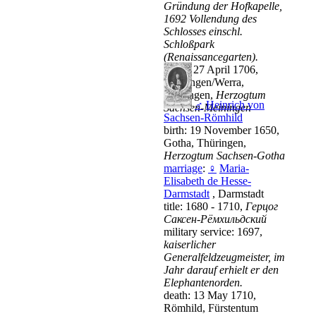
Gründung der Hofkapelle,
1692 Vollendung des
Schlosses einschl.
Schloßpark
(Renaissancegarten).
death: 27 April 1706,
Meiningen/Werra,
Thüringen,
Herzogtum
♂
Heinrich von
Sachsen-Meiningen
Sachsen-Römhild
birth: 19 November 1650,
Gotha, Thüringen,
Herzogtum Sachsen-Gotha
marriage
:
♀
Maria-
Elisabeth de Hesse-
Darmstadt
, Darmstadt
title: 1680 - 1710,
Герцог
Саксен-Рёмхильдский
military service: 1697,
kaiserlicher
Generalfeldzeugmeister, im
Jahr darauf erhielt er den
Elephantenorden.
death: 13 May 1710,
Römhild, Fürstentum