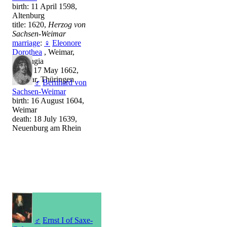
birth: 11 April 1598,
Altenburg
title: 1620,
Herzog von
Sachsen-Weimar
marriage
:
♀
Eleonore
Dorothea
, Weimar,
Thuringia
death: 17 May 1662,
Weimar, Thüringen
♂
Bernhard von
Sachsen-Weimar
birth: 16 August 1604,
Weimar
death: 18 July 1639,
Neuenburg am Rhein
♂
Ernst I of Saxe-