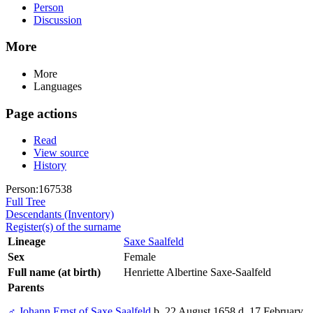
Person
Discussion
More
More
Languages
Page actions
Read
View source
History
Person:167538
Full Tree
Descendants (Inventory)
Register(s) of the surname
Lineage
Saxe Saalfeld
Sex
Female
Full name (at birth)
Henriette Albertine Saxe-Saalfeld
Parents
♂
Johann Ernst of Saxe Saalfeld
b. 22 August 1658 d. 17 February