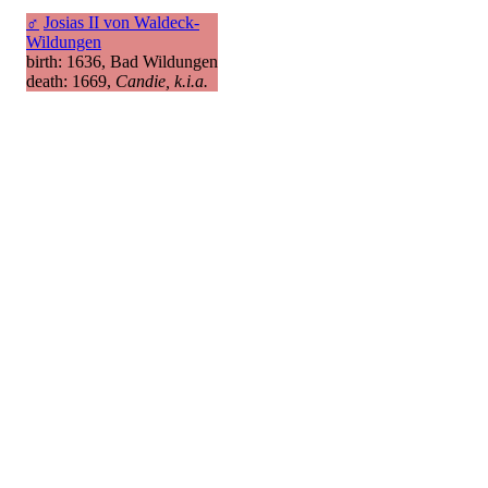
♂
Josias II von Waldeck-
Wildungen
birth: 1636, Bad Wildungen
death: 1669,
Candie, k.i.a.