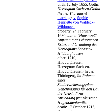
birth: 12 July 1655, Gotha,
Herzogtum Sachsen-Gotha
(heute: Thüringen)
marriage
:
♀
Sophie
Henriette von Waldeck-
Wildungen
property: 24 February
1680,
durch "Hausrezeß"
Aufteilung des väterlichen
Erbes und Gründung des
Herzogtums Sachsen-
Hildburghausen
other: 1710,
Hildburghausen,
Herzogtum Sachsen-
Hildburghausen (heute:
Thüringen),
Im Rahmen
eines
Stadterweiterungsplans
Genehmigung für den Bau
der Neustadt zur
Ansiedlung französischer
Hugenottenfamilien
death: 17 October 1715,