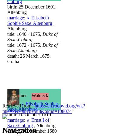
Coburg
birth: 25 December 1601,
Altenburg
marriage
:
♀
Elisabeth
Sophie Saxe-Altenburg
,
Altenburg
title: 1640 - 1675,
Duke of
Saxe-Coburg
title: 1672 - 1675,
Duke of
Saxe-Altenburg
death: 26 March 1675,
Gotha
Ernestiner
Waldeck
♀
Elisabeth Sophie
Retrieved from "
https://en.rodovid.org/wk?
Saxe-Altenburg
title=Person:167538&oldid=108074
"
birth: 10 October 1619
marriage
:
♂
Ernst I of
Saxe-Coburg
, Altenburg
Navigation
death: 20 December 1680