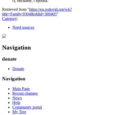
ci, enchanté, l’épousa.
Retrieved from "
https://en.rodovid.org/wk?
title=Family:9304&oldid=369405
"
Category
:
Need sources
Navigation
donate
Donate
Navigation
Main Page
Recent changes
News
Help
Community portal
My Tree