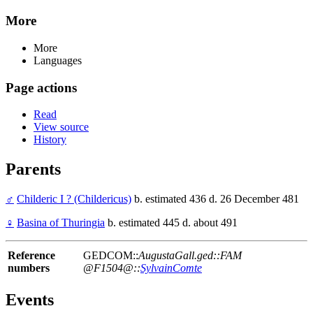
More
More
Languages
Page actions
Read
View source
History
Parents
♂
Childeric I ? (Childericus)
b. estimated 436 d. 26 December 481
♀
Basina of Thuringia
b. estimated 445 d. about 491
Reference
GEDCOM::
AugustaGall.ged::FAM
numbers
@F1504@::
SylvainComte
Events