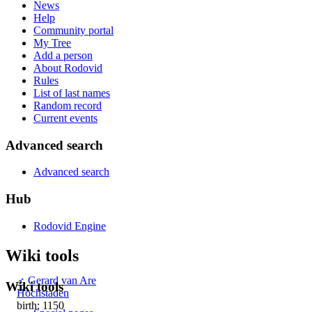
News
Help
Community portal
My Tree
Add a person
About Rodovid
Rules
List of last names
Random record
Current events
Advanced search
Advanced search
Hub
Rodovid Engine
Wiki tools
♂
Gerard van Are
Wiki tools
Hochstaden
birth: 1150