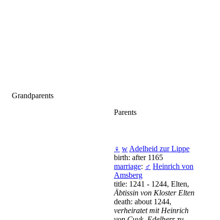
Grandparents
Parents
♀
w
Adelheid zur Lippe
birth: after 1165
marriage
:
♂
Heinrich von
Amsberg
title: 1241 - 1244, Elten,
Äbtissin von Kloster Elten
death: about 1244,
verheiratet mit Heinrich
von Cuyk, Edelherr zu