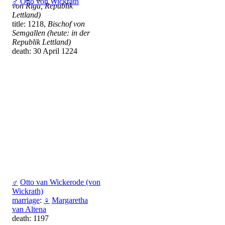
♂
Otto von Wickrath
von Riga, Republik
Lettland)
title: 1218,
Bischof von
Semgallen (heute: in der
Republik Lettland)
death: 30 April 1224
♂
Otto van Wickerode (von
Wickrath)
marriage
:
♀
Margaretha
van Altena
death: 1197