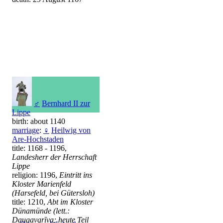
♂
Bernhard II zur
Lippe
birth: about 1140
marriage
:
♀
Heilwig von
Are-Hochstaden
title: 1168 - 1196,
Landesherr der Herrschaft
Lippe
religion: 1196,
Eintritt ins
Kloster Marienfeld
(Harsefeld, bei Gütersloh)
title: 1210,
Abt im Kloster
Dünamünde (lett.:
Daugavgrīva; heute Teil