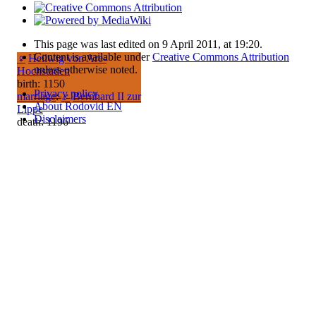
This page was last edited on 9 April 2011, at 19:20.
Content is available under
Creative Commons Attribution
♀
Heilwig von Are-
unless otherwise noted.
Hochstaden
birth: 1150
Privacy policy
marriage
:
♂
Bernhard II zur
About Rodovid EN
Lippe
Disclaimers
death: 1196