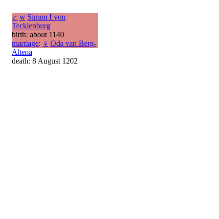
♂
w
Simon I von
Tecklenburg
birth: about 1140
marriage
:
♀
Oda van Berg-
Altena
death: 8 August 1202