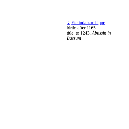
♀
Etelinda zur Lippe
birth: after 1165
title: to 1243,
Äbtissin in
Bassum