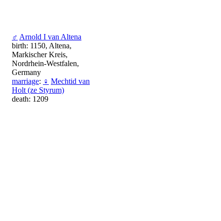
♂
Arnold I van Altena
birth: 1150, Altena,
Markischer Kreis,
Nordrhein-Westfalen,
Germany
marriage
:
♀
Mechtid van
Holt (ze Styrum)
death: 1209