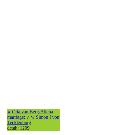
♀
Oda van Berg-Altena
marriage
:
♂
w
Simon I von
Tecklenburg
death: 1209