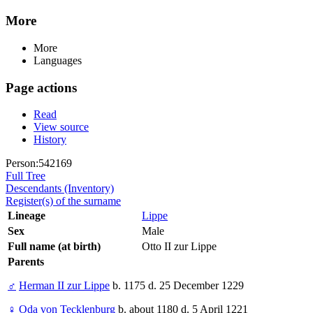
More
More
Languages
Page actions
Read
View source
History
Person:542169
Full Tree
Descendants (Inventory)
Register(s) of the surname
Lineage
Lippe
Sex
Male
Full name (at birth)
Otto II zur Lippe
Parents
♂
Herman II zur Lippe
b. 1175 d. 25 December 1229
♀
Oda von Tecklenburg
b. about 1180 d. 5 April 1221