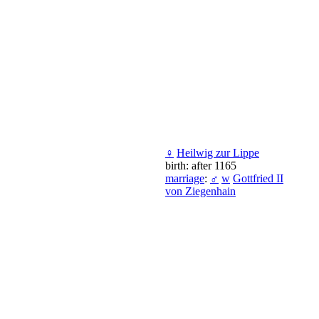
♀
Heilwig zur Lippe
birth: after 1165
marriage
:
♂
w
Gottfried II
von Ziegenhain