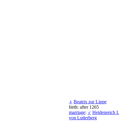
♀
Beatrix zur Lippe
birth: after 1265
marriage
:
♂
Heidenreich I.
von Lutterberg