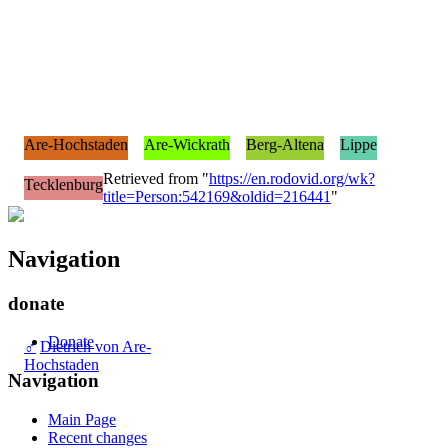
Are-Hochstaden
Are-Wickrath
Berg-Altena
Lippe
Retrieved from "
https://en.rodovid.org/wk?
Tecklenburg
title=Person:542169&oldid=216441
"
Navigation
donate
Donate
♂
Dietrich von Are-
Hochstaden
Navigation
Main Page
Recent changes