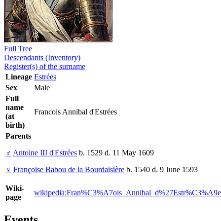
Full Tree
Descendants (Inventory)
Register(s) of the surname
Lineage
Estrées
Sex
Male
Full
name
Francois Annibal d'Estrées
(at
birth)
Parents
♂
Antoine III d'Estrées
b. 1529 d. 11 May 1609
♀
Françoise Babou de la Bourdaisière
b. 1540 d. 9 June 1593
Wiki-
wikipedia:Fran%C3%A7ois_Annibal_d%27Estr%C3%A9e
page
Events