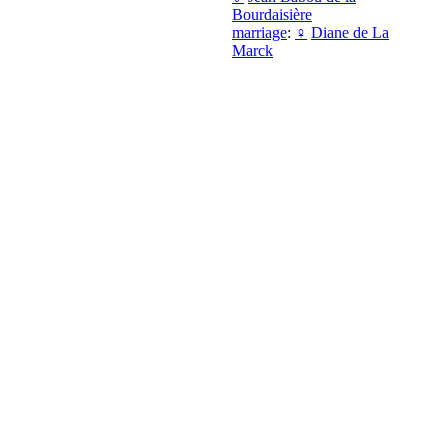
Bourdaisière
marriage
:
♀
Diane de La
Marck