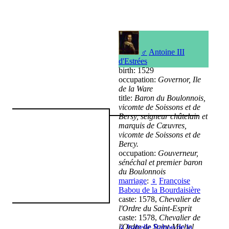
♂
Antoine III
d'Estrées
birth: 1529
occupation:
Governor, Ile
de la Ware
title:
Baron du Boulonnois,
vicomte de Soissons et de
Bersy, seigneur châtelain et
marquis de Cœuvres,
vicomte de Soissons et de
Bercy.
occupation:
Gouverneur,
sénéchal et premier baron
du Boulonnois
marriage
:
♀
Françoise
Babou de la Bourdaisière
caste: 1578,
Chevalier de
l'Ordre du Saint-Esprit
caste: 1578,
Chevalier de
l'Ordre de Saint-Michel
♀
Isabelle Babou de la