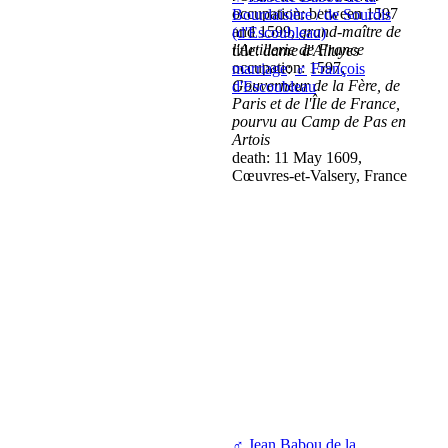
occupation: between 1597
Bourdaisière / de Sourdis
and 1599,
grand-maître de
(d'Escoubleau)
l'Artillerie de France
title:
dame d'Alluyes
occupation: 1597,
marriage
:
♂
François
Gouverneur de la Fère, de
d'Escoubleau
Paris et de l'Île de France,
pourvu au Camp de Pas en
Artois
death: 11 May 1609,
Cœuvres-et-Valsery, France
♂
Jean Babou de la