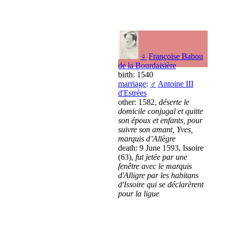
♀
Françoise Babou
de la Bourdaisière
birth: 1540
marriage
:
♂
Antoine III
d'Estrées
other: 1582,
déserte le
domicile conjugal et quitte
son époux et enfants, pour
suivre son amant, Yves,
marquis d’Allègre
death: 9 June 1593, Issoire
(63),
fut jetée par une
fenêtre avec le marquis
d'Alligre par les habitans
d'Issoire qui se déclarèrent
pour la ligue