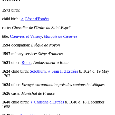
1573
birth:
child birth:
♂
César d'Estrées
caste:
Chevalier de l'Ordre du Saint-Esprit
title:
Cœuvres-et-Valsery
,
Marquis de Cœuvres
1594
occupation:
Évêque de Noyon
1597
military service:
Siège d'Amiens
1621
other:
Rome
,
Ambassabeur à Rome
1624
child birth:
Solothurn
,
♂
Jean II d'Estrées
b. 1624 d. 19 May
1707
1624
other:
Envoyé extraordinaire prés des cantons helvétiques
1626
caste:
Maréchal de France
1640
child birth:
♀
Christine d'Estrées
b. 1640 d. 18 December
1658