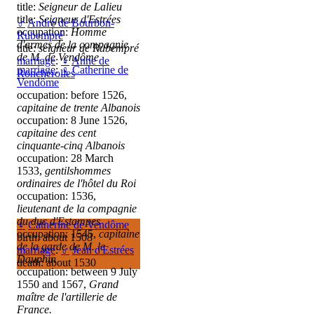
title:
Seigneur de Lalieu
title:
Seigneur d'Estrées
♂
André de Bourbon-
occupation:
Homme
Rubempré
d'armes de la compagnie
title:
seigneur de Rubempré
de M. de Vendôme
marriage
:
♀
Anne de
marriage
:
♀
Catherine de
Roncherolles
Vendôme
occupation: before 1526,
capitaine de trente Albanois
occupation: 8 June 1526,
capitaine des cent
cinquante-cinq Albanois
occupation: 28 March
1533,
gentilshommes
ordinaires de l'hôtel du Roi
occupation: 1536,
lieutenant de la compagnie
du duc d'Estampes
♀
Catherine de Vendôme
occupation: 1545,
capitaine
birth: about 1508
de la garde de M. le
marriage
:
♂
Jean d'Estrées
Dauphin
death: about 1530
occupation: between 9 July
1550 and 1567,
Grand
maître de l'artillerie de
France.