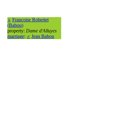
♀
Françoise Robertet
(Babou)
property:
Dame d'Alluyes
marriage
:
♂
Jean Babou