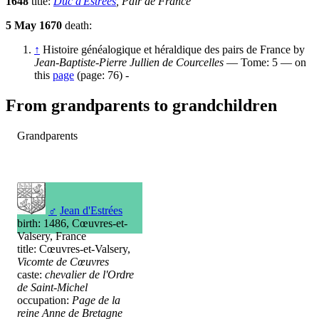
1648
title:
Duc d'Estrées
, Pair de France
5 May 1670
death:
↑
Histoire généalogique et héraldique des pairs de France by
Jean-Baptiste-Pierre Jullien de Courcelles
— Tome: 5 — on
this
page
(page: 76) -
From grandparents to grandchildren
Grandparents
♂
Jean d'Estrées
birth: 1486, Cœuvres-et-
Valsery, France
title: Cœuvres-et-Valsery,
Vicomte de Cœuvres
caste:
chevalier de l'Ordre
de Saint-Michel
occupation:
Page de la
reine Anne de Bretagne